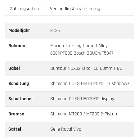
Zahlungsarten
Versandkosten/Lieferung
Modelljahr
2026
Rahmen
Macina Trekking Onroad Alloy
6061|PT800 Bosch BDU34/T5947
Gabel
Suntour NCX32-D coil LO 63mm 1 1/8
Schaltung
Shimano CUES U6000-11/10 LG shadow+
Schalthebel
Shimano CUES U6000-10 display
Bremse
Shimano MT200 / MT200 2-Piston
Sattel
Selle Royal Vivo