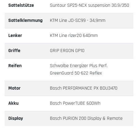
Sattelstütze
Suntour SP25-NCX suspension 30.9/350
Sattelklemmung
KTM Line JD-SC99 - 34,9mm
Lenker
KTM Line rizer20 640mm
Griffe
GRIP ERGON GP10
Reifen
Schwalbe Energizer Plus Perf.
GreenGuard 50-622 Reflex
Motor
Bosch PERFORMANCE PX BDU3470
Akku
Bosch PowerTUBE 600Wh
Display
Bosch PURION 200 Display & Remote