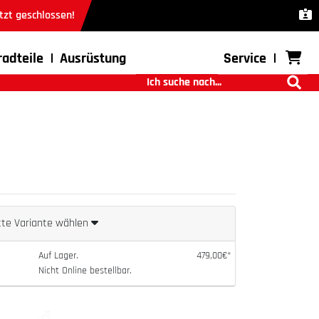
tzt geschlossen!
radteile
Ausrüstung
Service
tte Variante wählen
Auf Lager.
479,00€*
Nicht Online bestellbar.