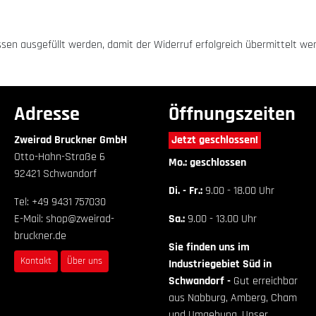
üssen ausgefüllt werden, damit der Widerruf erfolgreich übermittelt we
Adresse
Öffnungszeiten
Zweirad Bruckner GmbH
Jetzt geschlossen!
Otto-Hahn-Straße 6
Mo.: geschlossen
92421 Schwandorf
Di. - Fr.:
9.00 - 18.00 Uhr
Tel: +49 9431 757030
E-Mail: shop@zweirad-
Sa.:
9.00 - 13.00 Uhr
bruckner.de
Sie finden uns im
Kontakt
Über uns
Industriegebiet Süd in
Schwandorf -
Gut erreichbar
aus Nabburg, Amberg, Cham
und Umgebung. Unser