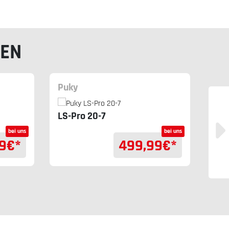
LEN
Puky
Cu
LS-Pro 20-7
Nu
bei uns
bei uns
9
€*
499,99
€*