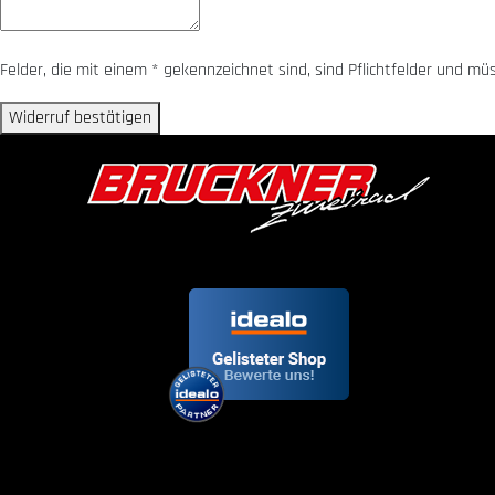
Felder, die mit einem * gekennzeichnet sind, sind Pflichtfelder und m
Widerruf bestätigen