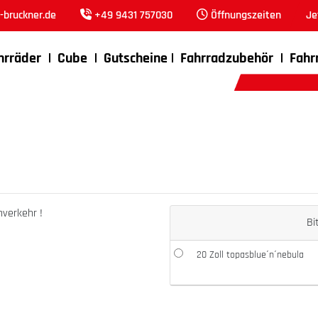
bruckner.de
+49 9431 757030
Öffnungszeiten
Je
hrräder
Cube
Gutscheine
Fahrradzubehör
Fahr
nverkehr !
Bi
20 Zoll topasblue´n´nebula