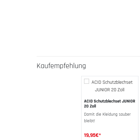
Kauf­emp­feh­lung
ACID Schutzblechset JUNIOR
20 Zoll
Damit die Kleidung sauber
bleibt!
19,95
€*