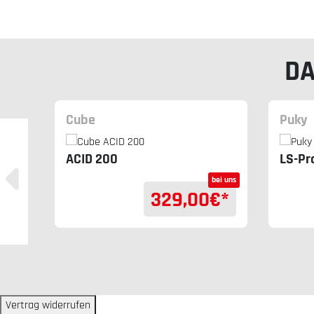
DA
Cube
Puky
ACID 200
LS-Pr
bei uns
bei uns
€*
329,00
€*
Vertrag widerrufen