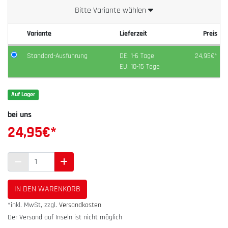
Bitte Variante wählen
Variante
Lieferzeit
Preis
Standard-Ausführung
DE: 1-6 Tage
24,95€*
EU: 10-15 Tage
Auf Lager
bei uns
24,95
€*
IN DEN WARENKORB
*inkl. MwSt, zzgl.
Versandkosten
Der Versand auf Inseln ist nicht möglich