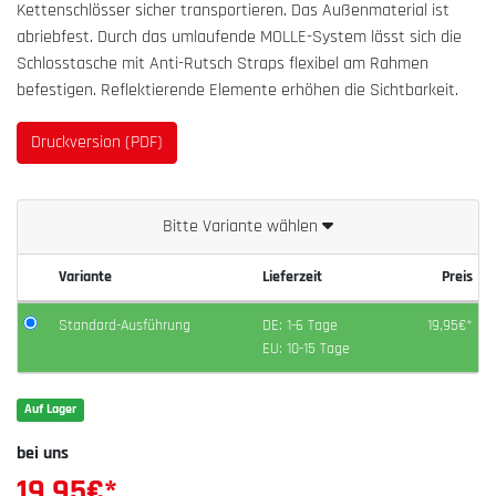
Kettenschlösser sicher transportieren. Das Außenmaterial ist
abriebfest. Durch das umlaufende MOLLE-System lässt sich die
Schlosstasche mit Anti-Rutsch Straps flexibel am Rahmen
befestigen. Reflektierende Elemente erhöhen die Sichtbarkeit.
Druckversion (PDF)
Bitte Variante wählen
Variante
Lieferzeit
Preis
Standard-Ausführung
DE: 1-6 Tage
19,95€*
EU: 10-15 Tage
Auf Lager
bei uns
19,95
€*