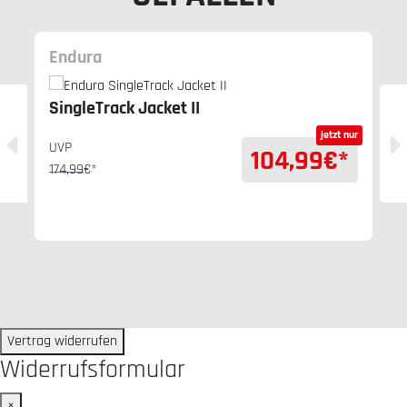
Endura
SingleTrack Jacket II
jetzt nur
UVP
104,99
€*
174,99
€*
Vertrag widerrufen
Widerrufsformular
×