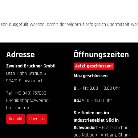
üssen ausgefüllt werden, damit der Widerruf erfolgreich übermittelt we
Adresse
Öffnungszeiten
Zweirad Bruckner GmbH
Jetzt geschlossen!
Otto-Hahn-Straße 6
Mo.: geschlossen
92421 Schwandorf
Di. - Fr.:
9.00 - 18.00 Uhr
Tel: +49 9431 757030
E-Mail: shop@zweirad-
Sa.:
9.00 - 13.00 Uhr
bruckner.de
Sie finden uns im
Kontakt
Über uns
Industriegebiet Süd in
Schwandorf -
Gut erreichbar
aus Nabburg, Amberg, Cham