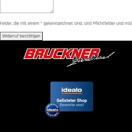
Felder, die mit einem * gekennzeichnet sind, sind Pflichtfelder und m
Widerruf bestätigen