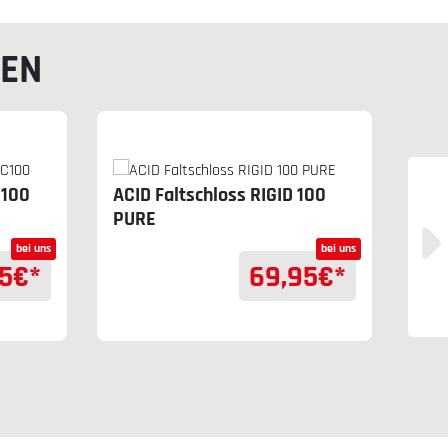
LEN
Aci
C100
ACID Faltschloss RIGID 100
Fal
PURE
bei uns
bei uns
5
€*
69,95
€*