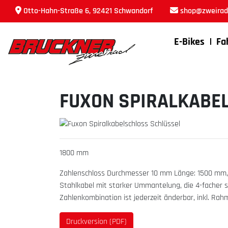
Otto-Hahn-Straße 6, 92421 Schwandorf
shop@zweirad-
E-Bikes
Fa
FUXON SPIRALKABE
1800 mm
Zahlenschloss Durchmesser 10 mm Länge: 1500 mm, M
Stahlkabel mit starker Ummantelung, die 4-facher 
Zahlenkombination ist jederzeit änderbar, inkl. Ra
Druckversion (PDF)