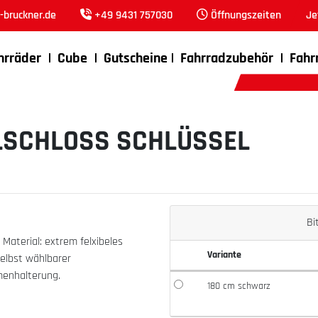
bruckner.de
+49 9431 757030
Öffnungszeiten
Je
hrräder
Cube
Gutscheine
Fahrradzubehör
Fahr
LSCHLOSS SCHLÜSSEL
Bi
aterial: extrem felxibeles
Variante
selbst wählbarer
hmenhalterung.
180 cm schwarz