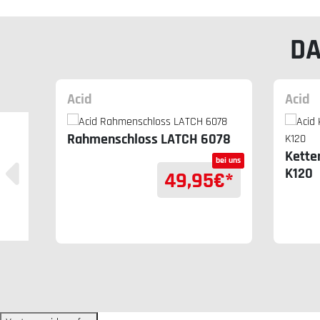
DA
Acid
Acid
ute
Rahmenschloss LATCH 6078
Kette
bei uns
bei uns
K120
€*
49,95
€*