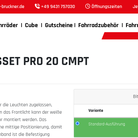
bruckner.de
+49 9431 757030
Öffnungszeiten
Je
hrräder
Cube
Gutscheine
Fahrradzubehör
Fahr
SET PRO 20 CMPT
Bi
r die Leuchten zugelassen,
Variante
n das Frontlicht kann der weiße
tor montiert werden. Das
Standard-Ausführung
ne mittige Positionierung, damit
nband ist die Befestigung