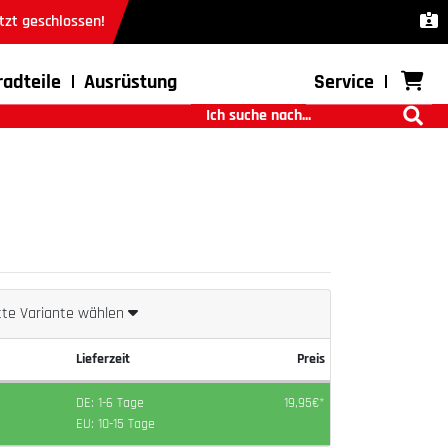
tzt geschlossen!
radteile
Ausrüstung
Service
tte Variante wählen
Lieferzeit
Preis
DE: 1-6 Tage
19,95€*
EU: 10-15 Tage