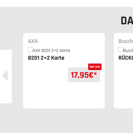
DA
AXA
Busch
8201 2+2 Karte
RÜCKL
SP
bei uns
e
17,95
€*
bei uns
€*