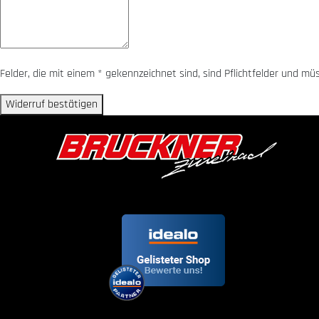
Felder, die mit einem * gekennzeichnet sind, sind Pflichtfelder und m
Widerruf bestätigen