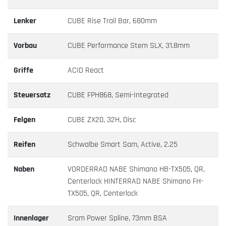
Lenker
CUBE Rise Trail Bar, 680mm
Vorbau
CUBE Performance Stem SLX, 31.8mm
Griffe
ACID React
Steuersatz
CUBE FPH868, Semi-Integrated
Felgen
CUBE ZX20, 32H, Disc
Reifen
Schwalbe Smart Sam, Active, 2.25
Naben
VORDERRAD NABE Shimano HB-TX505, QR,
Centerlock HINTERRAD NABE Shimano FH-
TX505, QR, Centerlock
Innenlager
Sram Power Spline, 73mm BSA