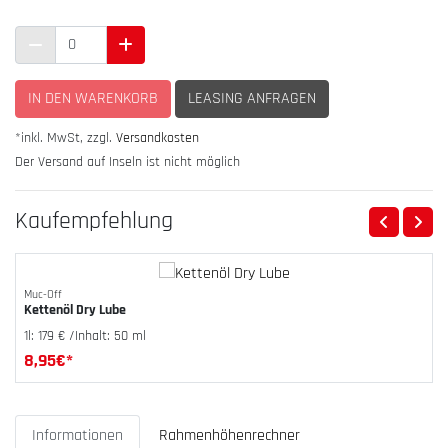
IN DEN WARENKORB
LEASING ANFRAGEN
*inkl. MwSt, zzgl.
Versandkosten
Der Versand auf Inseln ist nicht möglich
Kauf­emp­feh­lung
Muc-Off
Kettenöl Dry Lube
1l: 179 € /Inhalt: 50 ml
8,95
€*
Informationen
Rahmenhöhenrechner