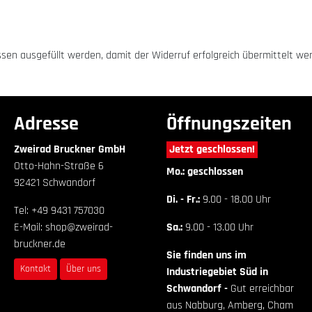
üssen ausgefüllt werden, damit der Widerruf erfolgreich übermittelt we
Adresse
Öffnungszeiten
Zweirad Bruckner GmbH
Jetzt geschlossen!
Otto-Hahn-Straße 6
Mo.: geschlossen
92421 Schwandorf
Di. - Fr.:
9.00 - 18.00 Uhr
Tel: +49 9431 757030
E-Mail: shop@zweirad-
Sa.:
9.00 - 13.00 Uhr
bruckner.de
Sie finden uns im
Kontakt
Über uns
Industriegebiet Süd in
Schwandorf -
Gut erreichbar
aus Nabburg, Amberg, Cham