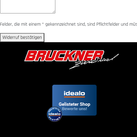
Felder, die mit einem * gekennzeichnet sind, sind Pflichtfelder und m
Widerruf bestätigen