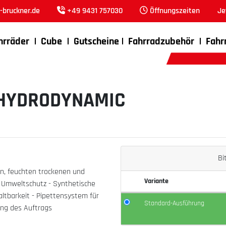
bruckner.de
+49 9431 757030
Öffnungszeiten
Je
hrräder
Cube
Gutscheine
Fahrradzubehör
Fahr
 HYDRODYNAMIC
Bi
en, feuchten trockenen und
Variante
 Umweltschutz - Synthetische
altbarkeit - Pipettensystem für
Standard-Ausführung
ung des Auftrags