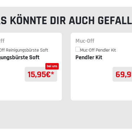
S KÖNNTE DIR AUCH GEFAL
ff
Muc-Off
gungsbürste Soft
Pendler Kit
bei uns
15,95
€*
69,9