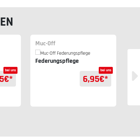
LEN
Muc-Off
Muc
Federungspflege
Sil
bei uns
bei uns
5
€*
6,95
€*