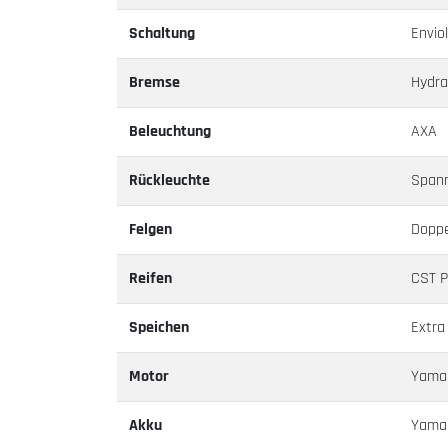
Schaltung
Envio
Bremse
Hydra
Beleuchtung
AXA
Rückleuchte
Span
Felgen
Doppe
Reifen
CST P
Speichen
Extra
Motor
Yama
Akku
Yamah