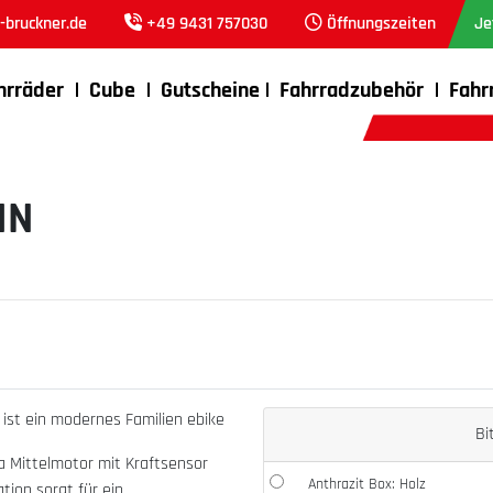
bruckner.de
+49 9431 757030
Öffnungszeiten
Je
hrräder
Cube
Gutscheine
Fahrradzubehör
Fahr
IN
ist ein modernes Familien ebike
Bi
 Mittelmotor mit Kraftsensor
Anthrazit Box: Holz
ion sorgt für ein