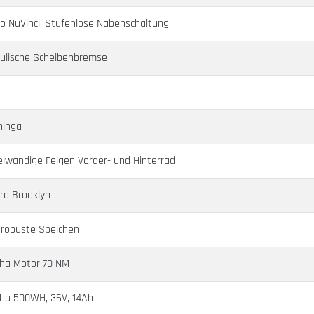
lo NuVinci, Stufenlose Nabenschaltung
ulische Scheibenbremse
ninga
lwandige Felgen Vorder- und Hinterrad
ro Brooklyn
 robuste Speichen
ha Motor 70 NM
a 500WH, 36V, 14Ah