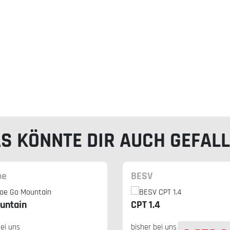
S KÖNNTE DIR AUCH GEFAL
oe
BESV
untain
CPT 1.4
bei uns
bisher bei uns