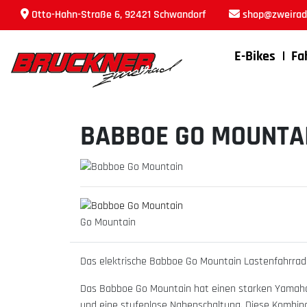
Otto-Hahn-Straße 6, 92421 Schwandorf
shop@zweirad-
E-Bikes
Fa
BABBOE GO MOUNTA
Go Mountain
Das elektrische Babboe Go Mountain Lastenfahrrad 
Das Babboe Go Mountain hat einen starken Yamaha
und eine stufenlose Nabenschaltung. Diese Kombinat